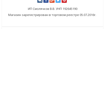
ИП Смолячков В.В. УНП 192645190
Магазин зарегистрирован в торговом реестре 05.07.2016г.
×
Заказать обратный звонок
Имя
*
Телефон
Комментарий